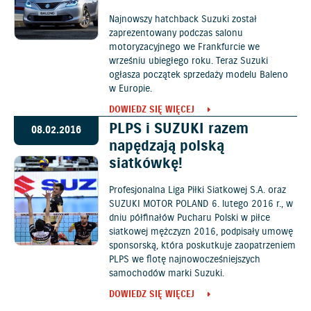
Najnowszy hatchback Suzuki został
zaprezentowany podczas salonu
motoryzacyjnego we Frankfurcie we
wrześniu ubiegłego roku. Teraz Suzuki
ogłasza początek sprzedaży modelu Baleno
w Europie.
DOWIEDZ SIĘ WIĘCEJ
PLPS i SUZUKI razem
08.02.2016
napędzają polską
siatkówkę!
Profesjonalna Liga Piłki Siatkowej S.A. oraz
SUZUKI MOTOR POLAND 6. lutego 2016 r., w
dniu półfinałów Pucharu Polski w piłce
siatkowej mężczyzn 2016, podpisały umowę
sponsorską, która poskutkuje zaopatrzeniem
PLPS we flotę najnowocześniejszych
samochodów marki Suzuki.
DOWIEDZ SIĘ WIĘCEJ