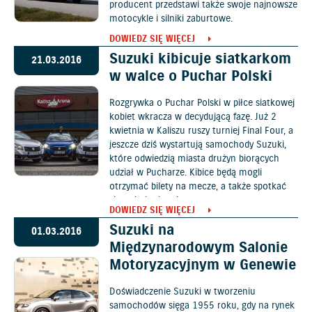
producent przedstawi także swoje najnowsze
motocykle i silniki zaburtowe.
DOWIEDZ SIĘ WIĘCEJ
Suzuki kibicuje siatkarkom
21.03.2016
w walce o Puchar Polski
Rozgrywka o Puchar Polski w piłce siatkowej
kobiet wkracza w decydującą fazę. Już 2
kwietnia w Kaliszu ruszy turniej Final Four, a
jeszcze dziś wystartują samochody Suzuki,
które odwiedzią miasta drużyn biorących
udział w Pucharze. Kibice będą mogli
otrzymać bilety na mecze, a także spotkać
się z siatkarkami.
DOWIEDZ SIĘ WIĘCEJ
Suzuki na
01.03.2016
Międzynarodowym Salonie
Motoryzacyjnym w Genewie
Doświadczenie Suzuki w tworzeniu
samochodów sięga 1955 roku, gdy na rynek