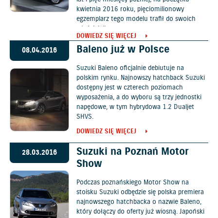
kwietnia 2016 roku, pięciomilionowy
egzemplarz tego modelu trafił do swoich
właścicieli.
DOWIEDZ SIĘ WIĘCEJ
Baleno już w Polsce
08.04.2016
Suzuki Baleno oficjalnie debiutuje na
polskim rynku. Najnowszy hatchback Suzuki
dostępny jest w czterech poziomach
wyposażenia, a do wyboru są trzy jednostki
napędowe, w tym hybrydowa 1.2 Dualjet
SHVS.
DOWIEDZ SIĘ WIĘCEJ
Suzuki na Poznań Motor
28.03.2016
Show
Podczas poznańskiego Motor Show na
stoisku Suzuki odbędzie się polska premiera
najnowszego hatchbacka o nazwie Baleno,
który dołączy do oferty już wiosną. Japoński