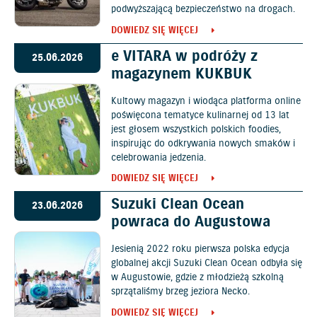
podwyższającą bezpieczeństwo na drogach.
DOWIEDZ SIĘ WIĘCEJ
e VITARA w podróży z
25.06.2026
magazynem KUKBUK
Kultowy magazyn i wiodąca platforma online
poświęcona tematyce kulinarnej od 13 lat
jest głosem wszystkich polskich foodies,
inspirując do odkrywania nowych smaków i
celebrowania jedzenia.
DOWIEDZ SIĘ WIĘCEJ
Suzuki Clean Ocean
23.06.2026
powraca do Augustowa
Jesienią 2022 roku pierwsza polska edycja
globalnej akcji Suzuki Clean Ocean odbyła się
w Augustowie, gdzie z młodzieżą szkolną
sprzątaliśmy brzeg jeziora Necko.
DOWIEDZ SIĘ WIĘCEJ