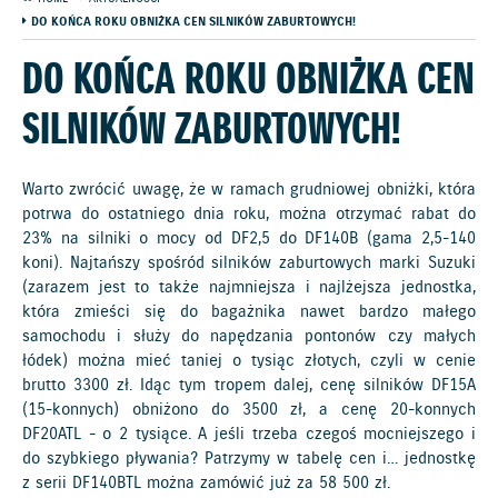
DO KOŃCA ROKU OBNIŻKA CEN SILNIKÓW ZABURTOWYCH!
DO KOŃCA ROKU OBNIŻKA CEN
SILNIKÓW ZABURTOWYCH!
Warto zwrócić uwagę, że w ramach grudniowej obniżki, która
potrwa do ostatniego dnia roku, można otrzymać rabat do
23% na silniki o mocy od DF2,5 do DF140B (gama 2,5-140
koni). Najtańszy spośród silników zaburtowych marki Suzuki
(zarazem jest to także najmniejsza i najlżejsza jednostka,
która zmieści się do bagażnika nawet bardzo małego
samochodu i służy do napędzania pontonów czy małych
łódek) można mieć taniej o tysiąc złotych, czyli w cenie
brutto 3300 zł. Idąc tym tropem dalej, cenę silników DF15A
(15-konnych) obniżono do 3500 zł, a cenę 20-konnych
DF20ATL - o 2 tysiące. A jeśli trzeba czegoś mocniejszego i
do szybkiego pływania? Patrzymy w tabelę cen i… jednostkę
z serii DF140BTL można zamówić już za 58 500 zł.