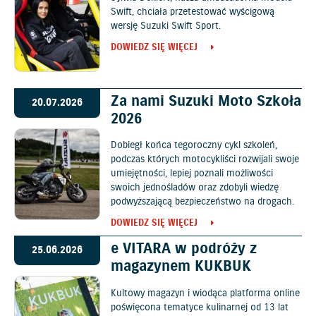
Swift, chciała przetestować wyścigową
wersję Suzuki Swift Sport.
DOWIEDZ SIĘ WIĘCEJ
Za nami Suzuki Moto Szkoła
20.07.2026
2026
Dobiegł końca tegoroczny cykl szkoleń,
podczas których motocykliści rozwijali swoje
umiejętności, lepiej poznali możliwości
swoich jednośladów oraz zdobyli wiedzę
podwyższającą bezpieczeństwo na drogach.
DOWIEDZ SIĘ WIĘCEJ
e VITARA w podróży z
25.06.2026
magazynem KUKBUK
Kultowy magazyn i wiodąca platforma online
poświęcona tematyce kulinarnej od 13 lat