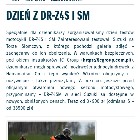
DZIEŃ Z DR-Z4S I SM
Specjalnie dla dziennikarzy zorganizowaliśmy dzień testów
motocykli DR-Z4S i SM. Zainteresowani testowali Suzuki na
Torze Słomczyn, z którego pochodzi galeria zdjęć –
zachęcamy do ich obejrzenia. W warunkach bezpiecznych,
pod okiem instruktorów JC Group (
https://jcgroup.com.pl/
),
dziennikarze mogli sprawdzić możliwości jednocylindrówek z
Hamamatsu. Co z tego wynikło? Wkrótce obejrzymy i -
oczywiście - także przeczytamy. A póki co, jeszcze przed
oficjalnym otwarciem nowego sezonu motocyklowego,
przypominamy – DR-Z4SM w sieci Suzuki są dostępne w
nowych, obniżonych cenach. Teraz od 37 900 zł (odmiana S –
od 38 500 zł)!