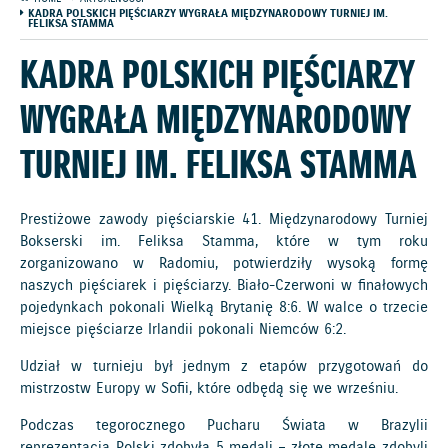
KADRA POLSKICH PIĘŚCIARZY WYGRAŁA MIĘDZYNARODOWY TURNIEJ IM.
FELIKSA STAMMA
KADRA POLSKICH PIĘŚCIARZY
WYGRAŁA MIĘDZYNARODOWY
TURNIEJ IM. FELIKSA STAMMA
Prestiżowe zawody pięściarskie 41. Międzynarodowy Turniej
Bokserski im. Feliksa Stamma, które w tym roku
zorganizowano w Radomiu, potwierdziły wysoką formę
naszych pięściarek i pięściarzy. Biało-Czerwoni w finałowych
pojedynkach pokonali Wielką Brytanię 8:6. W walce o trzecie
miejsce pięściarze Irlandii pokonali Niemców 6:2.
Udział w turnieju był jednym z etapów przygotowań do
mistrzostw Europy w Sofii, które odbędą się we wrześniu.
Podczas tegorocznego Pucharu Świata w Brazylii
reprezentacja Polski zdobyła 5 medali – złote medale zdobyli