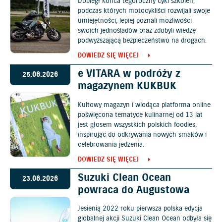
Dobiegł końca tegoroczny cykl szkoleń,
podczas których motocykliści rozwijali swoje
umiejętności, lepiej poznali możliwości
swoich jednośladów oraz zdobyli wiedzę
podwyższającą bezpieczeństwo na drogach.
DOWIEDZ SIĘ WIĘCEJ
e VITARA w podróży z
25.06.2026
magazynem KUKBUK
Kultowy magazyn i wiodąca platforma online
poświęcona tematyce kulinarnej od 13 lat
jest głosem wszystkich polskich foodies,
inspirując do odkrywania nowych smaków i
celebrowania jedzenia.
DOWIEDZ SIĘ WIĘCEJ
Suzuki Clean Ocean
23.06.2026
powraca do Augustowa
Jesienią 2022 roku pierwsza polska edycja
globalnej akcji Suzuki Clean Ocean odbyła się