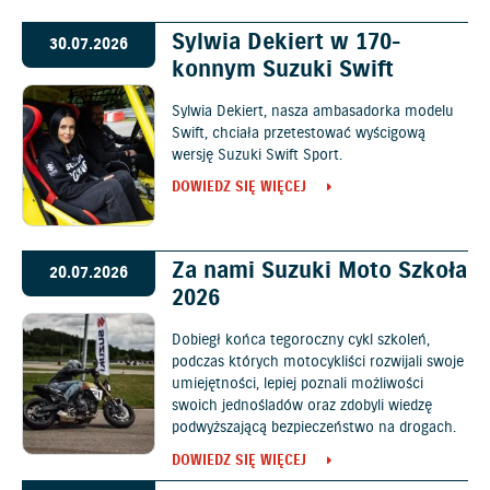
Sylwia Dekiert w 170-
30.07.2026
konnym Suzuki Swift
Sylwia Dekiert, nasza ambasadorka modelu
Swift, chciała przetestować wyścigową
wersję Suzuki Swift Sport.
DOWIEDZ SIĘ WIĘCEJ
Za nami Suzuki Moto Szkoła
20.07.2026
2026
Dobiegł końca tegoroczny cykl szkoleń,
podczas których motocykliści rozwijali swoje
umiejętności, lepiej poznali możliwości
swoich jednośladów oraz zdobyli wiedzę
podwyższającą bezpieczeństwo na drogach.
DOWIEDZ SIĘ WIĘCEJ