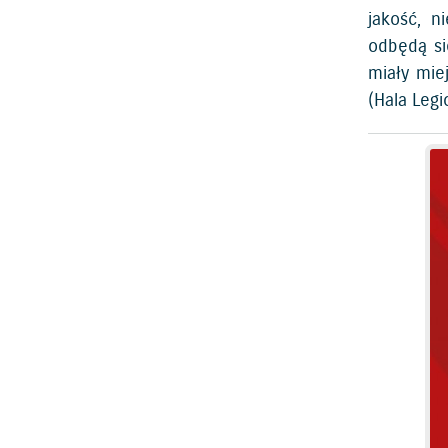
jakość, n
odbędą si
miały mie
(Hala Leg