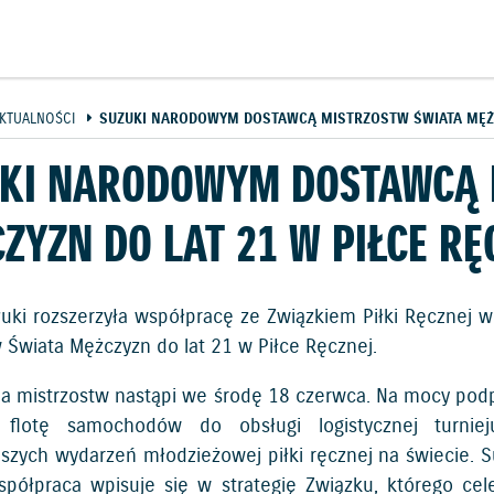
KTUALNOŚCI
SUZUKI NARODOWYM DOSTAWCĄ MISTRZOSTW ŚWIATA MĘŻCZ
UKI NARODOWYM DOSTAWCĄ 
ZYZN DO LAT 21 W PIŁCE RĘ
uki rozszerzyła współpracę ze Związkiem Piłki Ręcznej 
w Świata Mężczyzn do lat 21 w Piłce Ręcznej.
ja mistrzostw nastąpi we środę 18 czerwca. Na mocy pod
 flotę samochodów do obsługi logistycznej turniej
jszych wydarzeń młodzieżowej piłki ręcznej na świecie. Su
spółpraca wpisuje się w strategię Związku, którego c