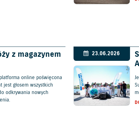
óży z magazynem
S
23.06.2026
platforma online poświęcona
Je
at jest głosem wszystkich
S
c do odkrywania nowych
mł
enia.
D