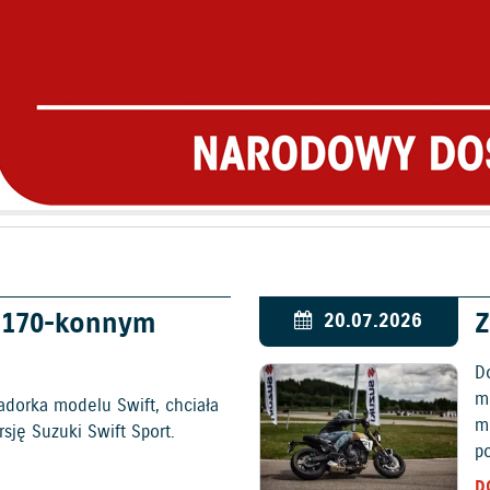
w 170-konnym
Z
20.07.2026
D
mo
adorka modelu Swift, chciała
m
ję Suzuki Swift Sport.
p
D