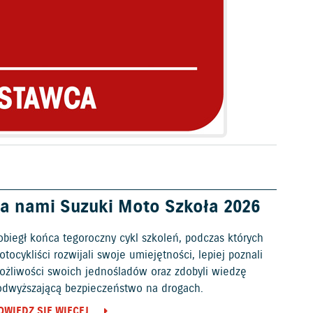
a nami Suzuki Moto Szkoła 2026
obiegł końca tegoroczny cykl szkoleń, podczas których
tocykliści rozwijali swoje umiejętności, lepiej poznali
ożliwości swoich jednośladów oraz zdobyli wiedzę
odwyższającą bezpieczeństwo na drogach.
OWIEDZ SIĘ WIĘCEJ