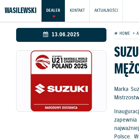
WASILEWSKI
DEALER
KONTAKT
AKTUALNOŚCI
13.06.2025
HOME
A
SUZ
MĘŻC
Marka Suz
Mistrzost
Inaugurac
zapewnia
najważnie
Polsce. W