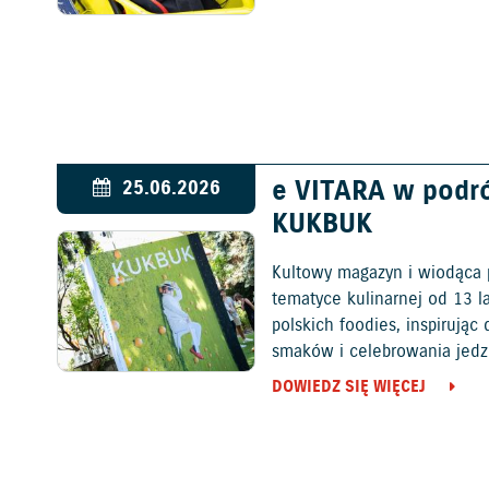
e VITARA w podr
25.06.2026
KUKBUK
Kultowy magazyn i wiodąca 
tematyce kulinarnej od 13 l
polskich foodies, inspirują
smaków i celebrowania jedz
DOWIEDZ SIĘ WIĘCEJ